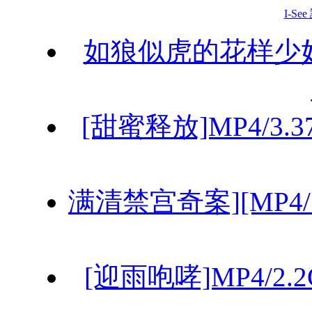
I-Se
如狼似虎的花样少妇]M
[甜蜜释放]MP4/3.3
满清禁宫奇案][MP4/
[迎雨咆哮]MP4/2.