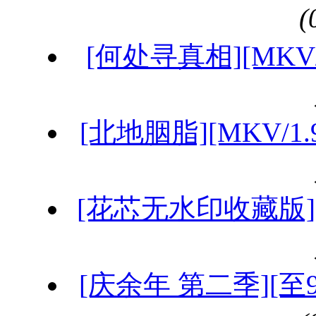
[何处寻真相][MKV/
[北地胭脂][MKV/1
[花芯无水印收藏版]MK
[庆余年 第二季][至9集