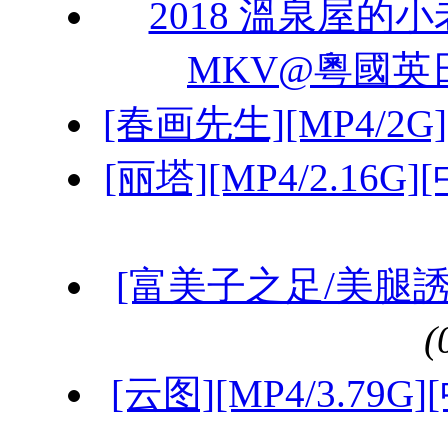
2018 溫泉屋的小老板娘
MKV@粵國英
[春画先生][MP4/2G]
[丽塔][MP4/2.16G
[富美子之足/美腿誘惑]
[云图][MP4/3.79