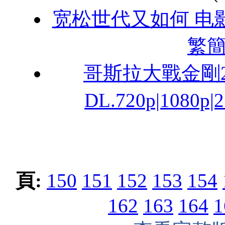
宽松世代又如何 电影版.2
繁簡
哥斯拉大戰金剛2：
DL.720p|1080p
頁:
150
151
152
153
154
162
163
164
1