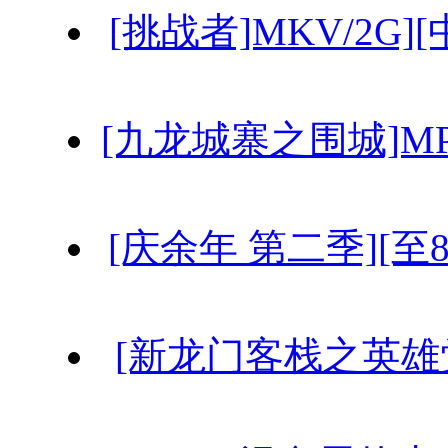
[挑战者]MKV/2G][
[九龙城寨之围城]MP4/2
[庆余年 第二季][至8集
[新龙门客栈之英雄觉醒