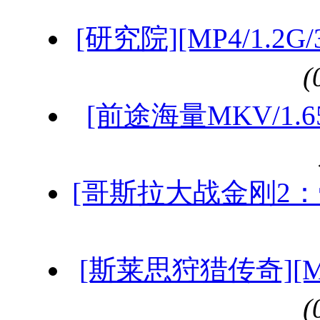
[研究院][MP4/1.2
[前途海量MKV/1.6
[哥斯拉大战金刚2：帝
[斯莱思狩猎传奇][MP4