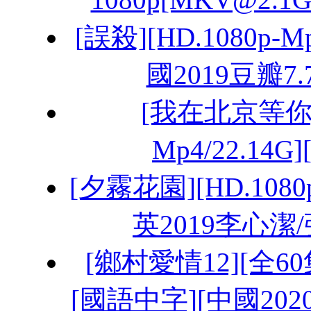
[誤殺][HD.1080p-
國2019豆瓣7
[我在北京等你][E
Mp4/22.14
[夕霧花園][HD.1080
英2019李心潔
[鄉村愛情12][全60集]
[國語中字][中國202