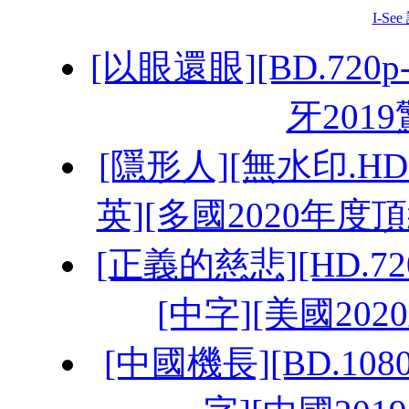
I-Se
[以眼還眼][BD.720p
牙2019
[隱形人][無水印.HD.
英][多國2020年度
[正義的慈悲][HD.720p/
[中字][美國202
[中國機長][BD.108