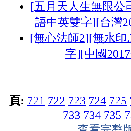
[五月天人生無限公司][H
語中英雙字][台灣20
[無心法師2][無水印.H
字][中國201
頁:
721
722
723
724
725
733
734
735
7
查看完整版