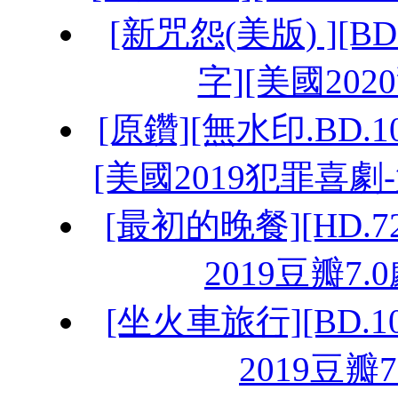
[新咒怨(美版) ][BD.
字][美國202
[原鑽][無水印.BD.10
[美國2019犯罪喜劇
[最初的晚餐][HD.72
2019豆瓣7.
[坐火車旅行][BD.10
2019豆瓣7