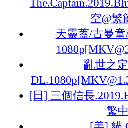
The.Captain.2019
空@繁
天靈蓋/古曼童/Ku
1080p[MKV@
亂世之定秦
DL.1080p[MKV@
[日] 三個信長.2019
繁中
[美] 貓 