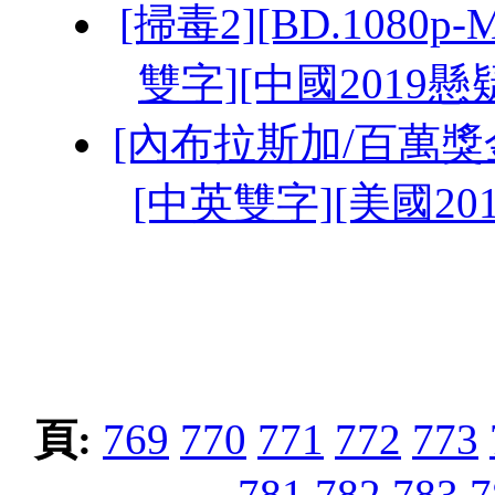
[掃毒2][BD.1080p
雙字][中國2019
[內布拉斯加/百萬獎金夢]
[中英雙字][美國20
頁:
769
770
771
772
773
781
782
783
7