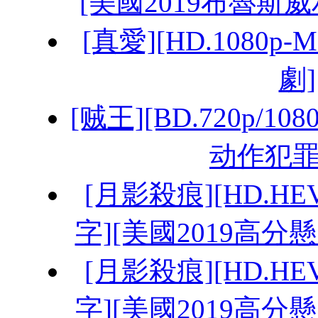
[美國2019布魯斯
[真愛][HD.1080p-
劇]
[贼王][BD.720p/108
动作犯罪
[月影殺痕][HD.HEV
字][美國2019高
[月影殺痕][HD.HEV
字][美國2019高