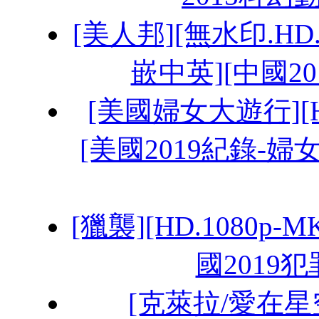
[美人邦][無水印.HD.1
嵌中英][中國20
[美國婦女大遊行][HD.
[美國2019紀錄-
[獵襲][HD.1080p-
國2019犯
[克萊拉/愛在星空下