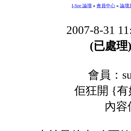
I-See 論壇
»
會員中心
»
論壇
2007-8-31 1
(已處理) 
會員：sun
佢狂開 {有好野}
內容個