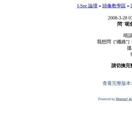
I-See 論壇
»
頭像教學區
»
2008-3-28 0
問``呢
唔該
我想問 [''纖維'']
搵
請切換完
查看完整版本
Powered by
Discuz! Ar