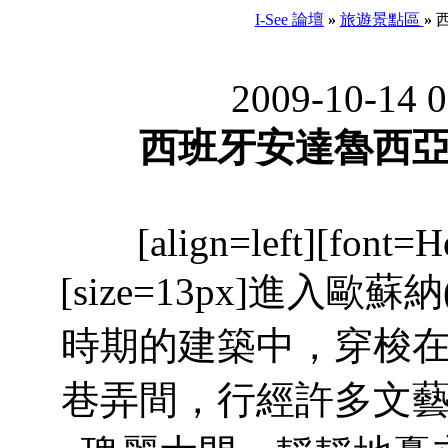
I-See 論壇
»
旅遊景點區
»
西
2009-10-14 
西班牙安達魯西亞
[align=left][font=He
[size=13px]進入歐
時期的建築中，穿梭
巷弄間，行經許多文