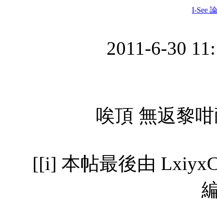
I-See 
2011-6-30 11
唉頂 無返黎咁耐 
[[i] 本帖最後由 LxiyxCh
編