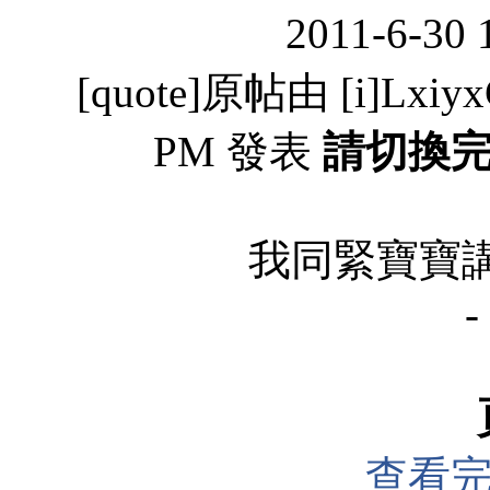
2011-6-30 
[quote]原帖由 [i]LxiyxC
PM 發表
請切換
我同緊寶寶講野 :
-
查看完