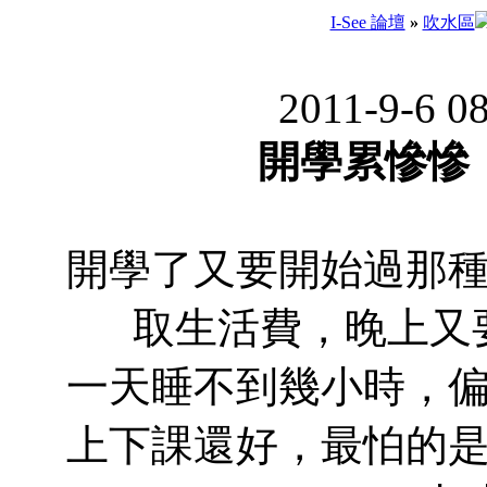
I-See 論壇
»
吹水區
2011-9-6 0
開學累慘慘
開學了又要開始過那
取生活費，晚上又
一天睡不到幾小時，
上下課還好，最怕的