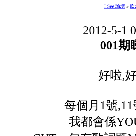
I-See 論壇
»
吹
2012-5-1 
001
好啦,
每個月1號,11號
我都會係YOU