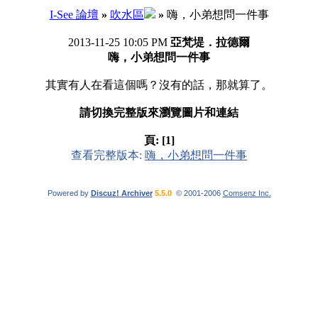
I-See 論壇
»
吹水區
»
嗨，小弟想問一件事
2013-11-25 10:05 PM
亞梵堤．拉德爾
嗨，小弟想問一件事
其實有人在看這個嗎？沒有的話，那就算了。
請切換完整版來瀏覽圖片和連結
頁:
[1]
查看完整版本:
嗨，小弟想問一件事
Powered by
Discuz! Archiver
5.5.0
© 2001-2006
Comsenz Inc.