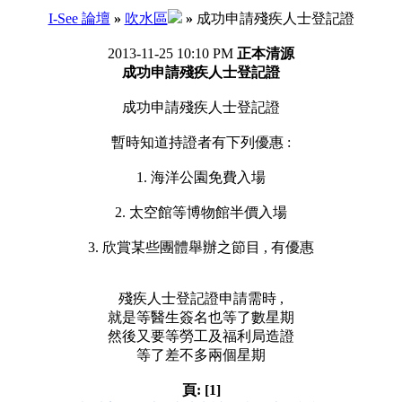
I-See 論壇
»
吹水區
»
成功申請殘疾人士登記證
2013-11-25 10:10 PM
正本清源
成功申請殘疾人士登記證
成功申請殘疾人士登記證
暫時知道持證者有下列優惠 :
1. 海洋公園免費入場
2. 太空館等博物館半價入場
3. 欣賞某些團體舉辦之節目 , 有優惠
殘疾人士登記證申請需時 ,
就是等醫生簽名也等了數星期
然後又要等勞工及福利局造證
等了差不多兩個星期
頁:
[1]