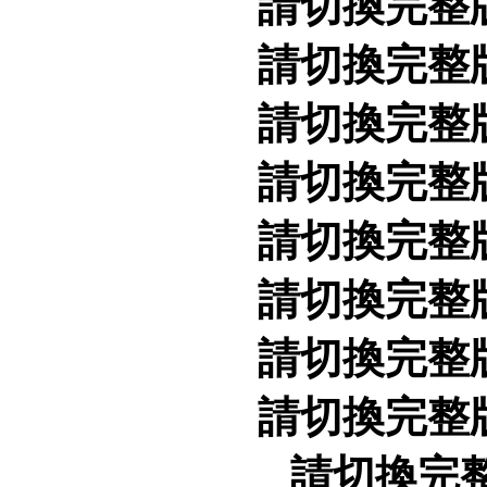
請切換完整
請切換完整
請切換完整
請切換完整
請切換完整
請切換完整
請切換完整
請切換完整
請切換完