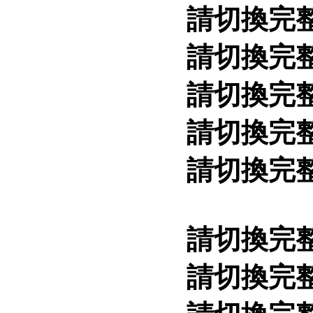
請切換完
請切換完
請切換完
請切換完
請切換完
請切換完
請切換完