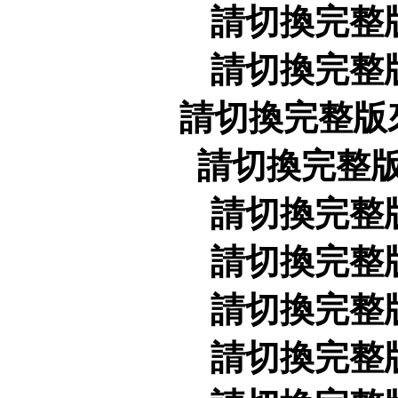
請切換完整
請切換完整
請切換完整版
請切換完整
請切換完整
請切換完整
請切換完整
請切換完整