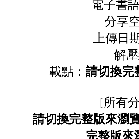
電子書
分享空間
上傳日期：
解壓
載點：
請切換完
[所有
請切換完整版來瀏
完整版來