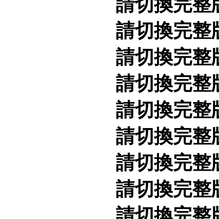
請切換完整
請切換完整
請切換完整
請切換完整
請切換完整
請切換完整
請切換完整
請切換完整
請切換完整