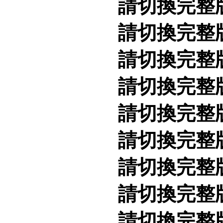
請切換完整
請切換完整
請切換完整
請切換完整
請切換完整
請切換完整
請切換完整
請切換完整
請切換完整