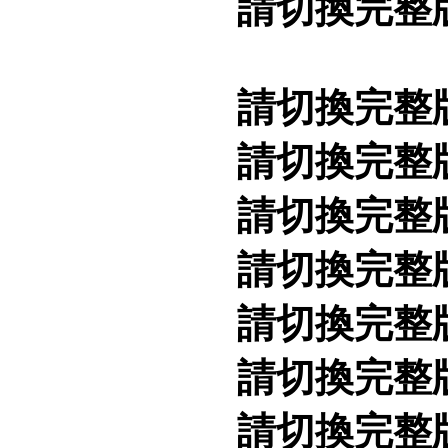
請切換完整
請切換完整
請切換完整
請切換完整
請切換完整
請切換完整
請切換完整
請切換完整