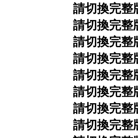
請切換完整
請切換完整
請切換完整
請切換完整
請切換完整
請切換完整
請切換完整
請切換完整