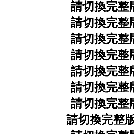
請切換完整
請切換完整
請切換完整
請切換完整
請切換完整
請切換完整
請切換完整
請切換完整