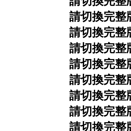
請切換完整
請切換完整
請切換完整
請切換完整
請切換完整
請切換完整
請切換完整
請切換完整
請切換完整