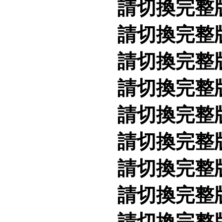
請切換完整
請切換完整
請切換完整
請切換完整
請切換完整
請切換完整
請切換完整
請切換完整
請切換完整