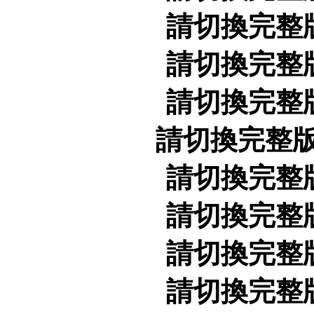
請切換完整
請切換完整
請切換完整
請切換完整
請切換完整
請切換完整
請切換完整
請切換完整