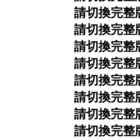
請切換完整
請切換完整
請切換完整
請切換完整
請切換完整
請切換完整
請切換完整
請切換完整