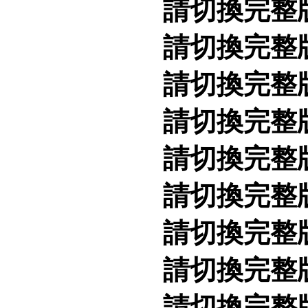
請切換完整
請切換完整
請切換完整
請切換完整
請切換完整
請切換完整
請切換完整
請切換完整
請切換完整