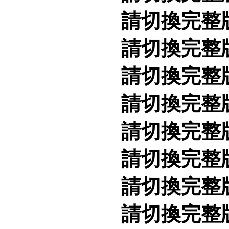
請切換完整
請切換完整
請切換完整
請切換完整
請切換完整
請切換完整
請切換完整
請切換完整