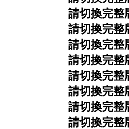
請切換完整
請切換完整
請切換完整
請切換完整
請切換完整
請切換完整
請切換完整
請切換完整