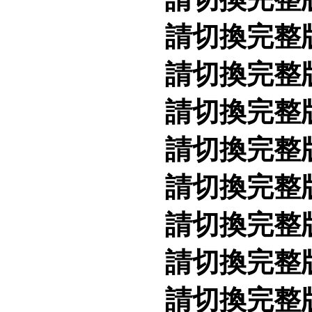
請切換完整
請切換完整
請切換完整
請切換完整
請切換完整
請切換完整
請切換完整
請切換完整