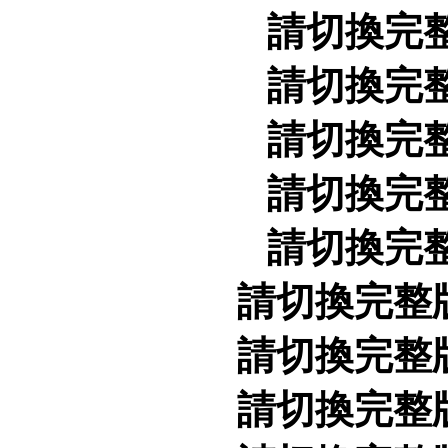
請切換完
請切換完
請切換完
請切換完
請切換完
請切換完整
請切換完整
請切換完整