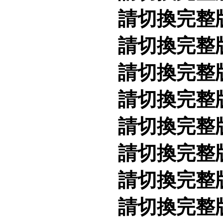
請切換完整
請切換完整
請切換完整
請切換完整
請切換完整
請切換完整
請切換完整
請切換完整