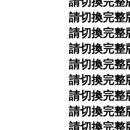
請切換完整
請切換完整
請切換完整
請切換完整
請切換完整
請切換完整
請切換完整
請切換完整
請切換完整