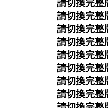
請切換完整
請切換完整
請切換完整
請切換完整
請切換完整
請切換完整
請切換完整
請切換完整
請切換完整