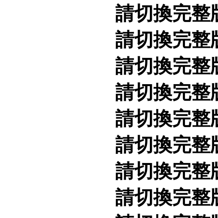
請切換完整
請切換完整
請切換完整
請切換完整
請切換完整
請切換完整
請切換完整
請切換完整