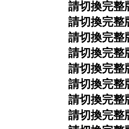
請切換完整
請切換完整
請切換完整
請切換完整
請切換完整
請切換完整
請切換完整
請切換完整