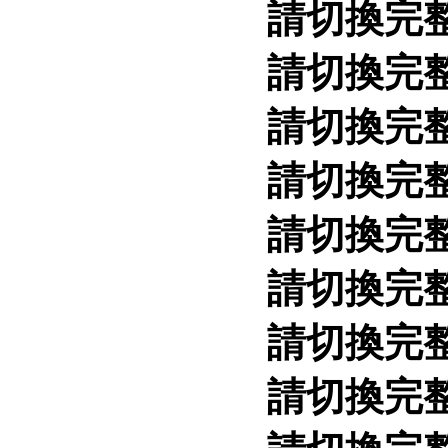
請切換完
請切換完
請切換完
請切換完
請切換完
請切換完
請切換完
請切換完