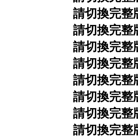
請切換完整
請切換完整
請切換完整
請切換完整
請切換完整
請切換完整
請切換完整
請切換完整