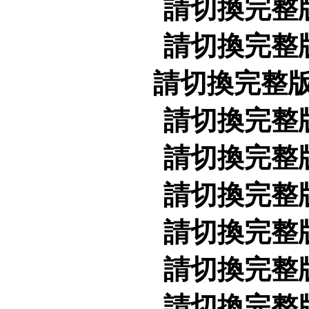
請切換完整
請切換完整
請切換完整
請切換完整
請切換完整
請切換完整
請切換完整
請切換完整
請切換完整