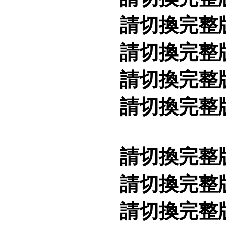
請切換完整
請切換完整
請切換完整
請切換完整
請切換完整
請切換完整
請切換完整