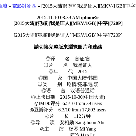
 論壇
»
電影討論區
»
[2015大陆][犯罪][我是证人][MKV/1GB][中字][
2015-11-10 08:39 AM
iphone5s
[2015大陆][犯罪][我是证人][MKV/1GB][中字][720P]
[2015大陆][犯罪][我是证人][MKV/1GB][中字][720P]
請切換完整版來瀏覽圖片和連結
◎译 名 盲证/盲
◎片 名 我是证人
◎年 代 2015
◎国 家 中国大陆/韩国
◎类 别 剧情/犯罪/悬疑
◎语 言 汉语普通话
◎上映日期 2015-10-30(中国大陆)
◎IMDb评分 6.5/10 from 39 users
◎豆瓣评分 6.3/10 from 17,893 users
◎片 长 112分钟
◎导 演 安相勋 Sang-hoon Ahn
◎主 演 杨幂 Mi Yang
鹿晗 Han Lu