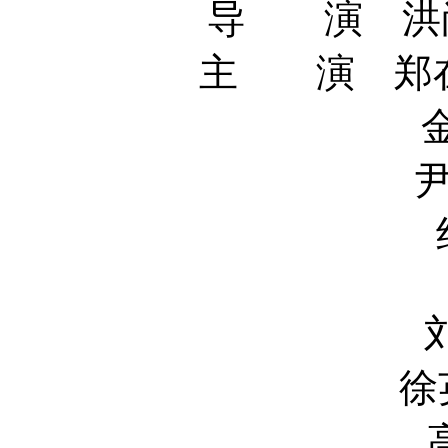
导 演 洪尚秀 
主 演 郑在咏 J
金敏喜 Mi
尹汝贞 Ye
纪柱峰 J
刘俊相 Ju
徐英华 You
高雅星 A