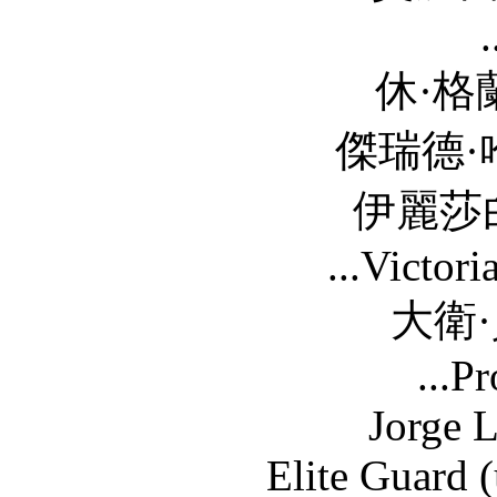
休·格蘭特 Hugh G
傑瑞德·哈裡斯 Jared
伊麗莎白·德比齊 El
...V
大衛·貝克漢姆 D
...Pr
Jorge Leon Mart
Elite Gua