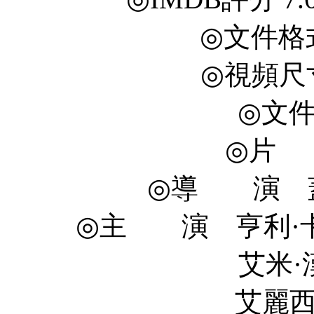
◎文件格式
◎視頻尺寸 
◎文件
◎片 
◎導 演 蓋·裡
◎主 演 亨利·卡維爾 He
艾米·漢莫 Armie 
艾麗西卡·維坎德 A