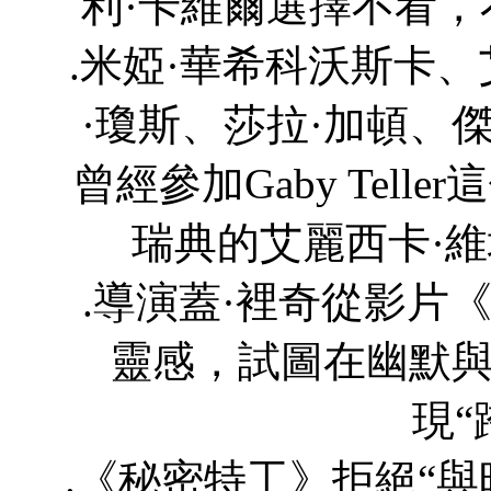
利·卡維爾選擇不看
.米婭·華希科沃斯卡
·瓊斯、莎拉·加頓、
曾經參加Gaby Tel
瑞典的艾麗西卡·維
.導演蓋·裡奇從影片《
靈感，試圖在幽默
現“
.《秘密特工》拒絕“