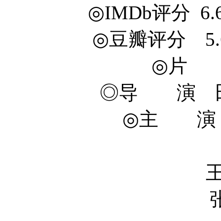
◎IMDb评分 6.6/1
◎豆瓣评分 5.6/10
◎片 
◎导 演 田羽生
◎主 演 郑恺
郭采洁 A
王传君 Chu
张殿伦 Dia