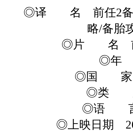
◎译 名 前任2备
略/备胎
◎片 名 
◎年 
◎国 家
◎类 
◎语 言
◎上映日期 201