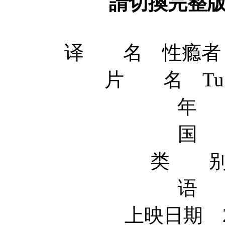
請切換完整
译 名 性瘾者 /
片 名 Tu veux
年 
国 
类 别 
语 
上映日期 20