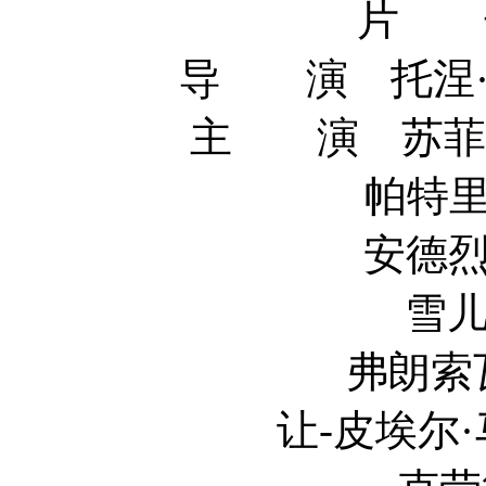
片 长
导 演 托涅·马歇尔
主 演 苏菲·玛索 
帕特里克·布鲁尔 
安德烈·维尔姆斯
雪儿薇·瓦丹 S
弗朗索瓦·莫雷尔 F
让-皮埃尔·马里埃尔 Je