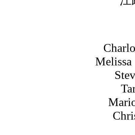
江疏影 Shu
王骁 X
关
Charlotte
Melissa Mik
Steven 
Taryn 
Mario Bra
Chris Car