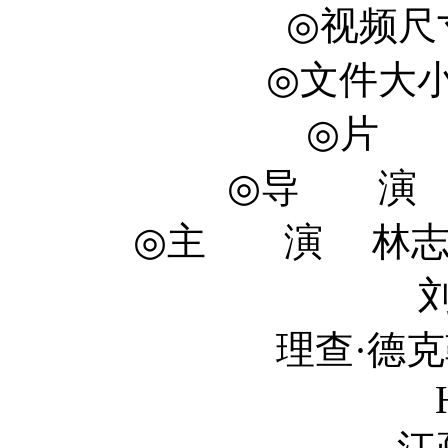
◎视频尺寸
◎文件大小 
◎片 长
◎导 演 李晓
◎主 演 林志玲 Chi
刘烨 Ye 
理查·德克勒克 Rich