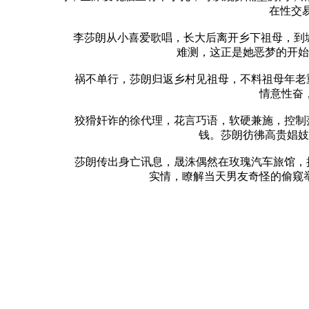
在性交
李莎朗从小喜爱歌唱，长大后离开乡下祖母，到城
难测，这正是她恶梦的开始
祸不单行，莎朗归返乡村见祖母，不料祖母年老重
情意性奋
狡猾奸诈的徐代理，花言巧语，软硬兼施，控制莎
钱。莎朗彷彿高贵娼妓
莎朗传出身亡讯息，晟洙偶然在玫瑰汽车旅馆，拾
实情，瞭解当天男友奇怪的偷窥举