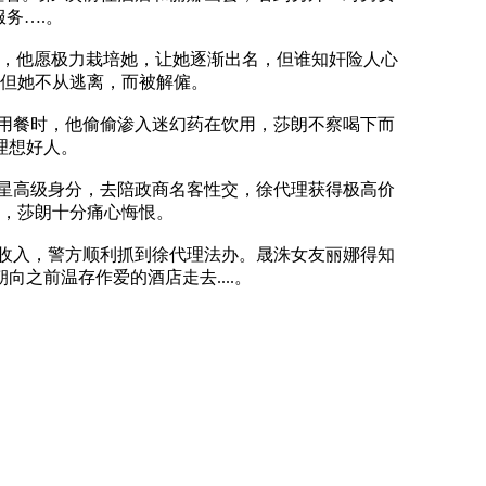
务….。
，他愿极力栽培她，让她逐渐出名，但谁知奸险人心
但她不从逃离，而被解僱。
用餐时，他偷偷渗入迷幻药在饮用，莎朗不察喝下而
理想好人。
星高级身分，去陪政商名客性交，徐代理获得极高价
，莎朗十分痛心悔恨。
收入，警方顺利抓到徐代理法办。晟洙女友丽娜得知
之前温存作爱的酒店走去....。