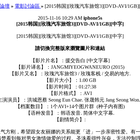
e 論壇
»
電影討論區
»
[2015韩国][玫瑰汽车旅馆3][DVD-AVI/1GB]
2015-11-16 10:29 AM
iphone5s
[2015韩国][玫瑰汽车旅馆3][DVD-AVI/1GB][中字]
[2015韩国][玫瑰汽车旅馆3][DVD-AVI/1GB][中字]
請切換完整版來瀏覽圖片和連結
【影片片名】：援交告白 [中文字幕]
【影片译名】：JANGMIYEOGWANEURO (2015)
【影片又名】：玫瑰汽车旅馆3 / 玫瑰客栈 / 交易的地方.
【影片大小】：1.00 GB
【影片时间】：01:27:38
【影片格式】：AVI
演演员】：洪城恩蔡 Seong Eun Chae. 张晟韩元 Jang Seong Won.
【档案数目】：1个AVI+14个图片群 (种子内有图)
【语种发音】：韩语发音. 简体中文字幕.
【剧情简介】:
气方刚，希望跟女友丽娜的关系能更「进」一步亲密性爱。有一
清楚看到每对男女激情做爱的过程。圣洙看得性兴奋，无法控制理