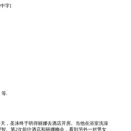
[中字]
 等.
天，圣洙终于哄得丽娜去酒店开房。当他在浴室洗澡
智。第2次前往酒店和丽娜幽会，看到另外一对男女