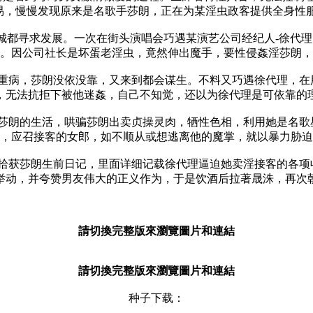
易，慢慢发现原来是名歌手莎朗，正在为某淫虫政客提供全身性服
都寻求发展。一次在街头演唱会巧遇某演艺公司经纪人-徐代理
。因公司社长是坏蛋老淫虫，竟然伸出魔手，要性侵姦淫莎朗，
病，莎朗没依没靠，又来到都会谋生。不料又巧遇徐代理，在
，无法抗拒下被他迷姦，自己不知觉，还以为徐代理是可依靠的
朗的生活，哄骗莎朗出卖贞操灵肉，牺性色相，利用她是名歌
，应召接客的女郎，如不顺从或想逃离他的魔掌，就以暴力胁迫
获莎朗生前日记，里面详细记载徐代理逼迫她卖淫接客的各项
动，并夸赞男友伟大的正义作为，于是饮酒后拉著晟洙，再次朝向
請切換完整版來瀏覽圖片和連結
請切換完整版來瀏覽圖片和連結
种子下载：