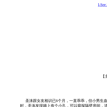
I-Se
【主
圣洙跟女友相识已6个月，一直乖乖，但小男生血
时，圣洙发现牆上有个小孔，可以窥探隔壁房间，