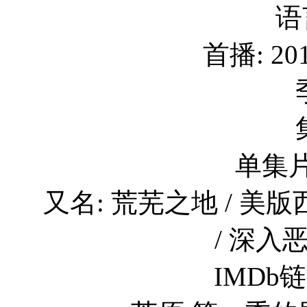
语
首播: 201
单集片
又名: 荒芜之地 / 美版
/ 深入恶土
IMDb链接