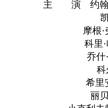
主 演 约翰尼·德
凯特·玛拉 
摩根·弗里曼 Mo
科里·哈德里克 C
乔什·斯图沃特 
科尔·豪瑟 C
希里安·墨菲 Ci
丽贝卡·豪尔 R