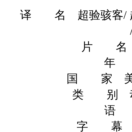
译 名 超验骇客/ 超越
片 名 Tr
年 
国 家 美
类 别 动作
语 
字 幕 简