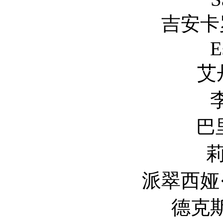
吉安卡罗·埃斯波
E
艾丹·吉伦 A
李起弘 Ki
巴里·佩珀 B
莉莉·泰勒 L
派翠西娅·克拉克森 Pa
德克斯特·达登 D