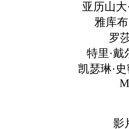
亚历山大·弗洛里斯 A
雅库布·洛弗兰德 
罗莎·萨拉查 R
特里·戴尔·帕克斯 T
凯瑟琳·史密斯-麦格林
M
影