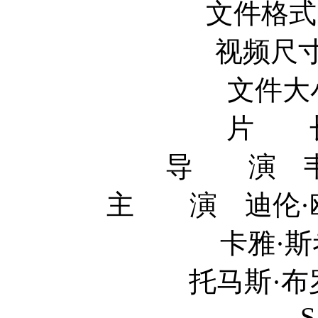
文件格式 x
视频尺寸 
文件大小
片 长
导 演 韦斯·
主 演 迪伦·欧布莱
卡雅·斯考达里奥 K
托马斯·布罗迪-桑斯特
S