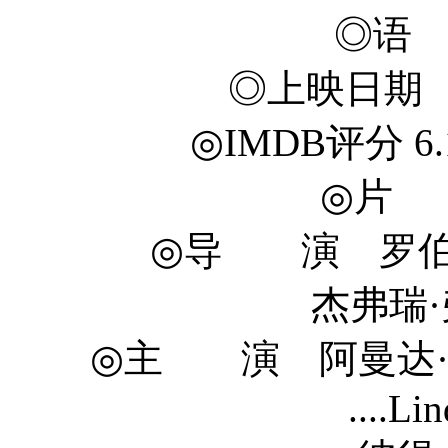
◎语
◎上映日期 20
◎IMDB评分 6.1/1
◎片 长
◎导 演 罗伯·爱泼
杰弗瑞·弗里德曼 Je
◎主 演 阿曼达·塞弗里
....Li