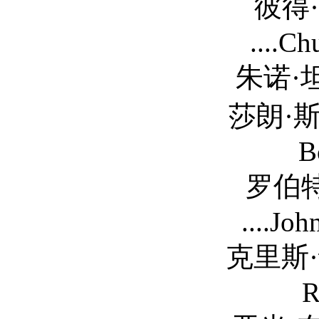
彼得·萨斯加德 Pe
....C
朱诺·坦普尔 Juno 
莎朗·斯通 Sharon 
B
罗伯特·帕特里克 R
....Jo
克里斯·诺斯 Chris 
R