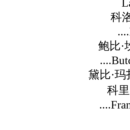
L
科洛·塞维尼 C
..
鲍比·坎纳瓦尔 Bo
....Bu
黛比·玛扎 Debi Maz
科里·哈德里克 C
....Fr