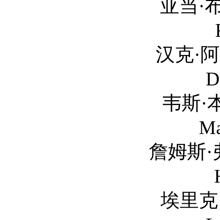
亚当·布罗迪 Adam 
汉克·阿扎利亚 Hank 
D
韦斯·本特利 Wes B
Ma
詹姆斯·弗兰科 James
埃里克·罗伯茨 Eric