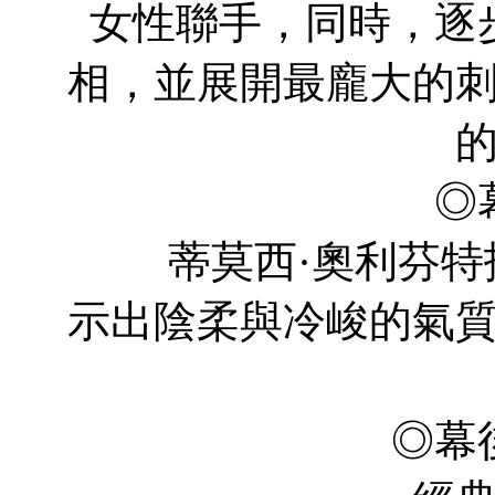
女性聯手，同時，逐
相，並展開最龐大的
◎
蒂莫西·奧利芬特扮
示出陰柔與冷峻的氣
◎幕