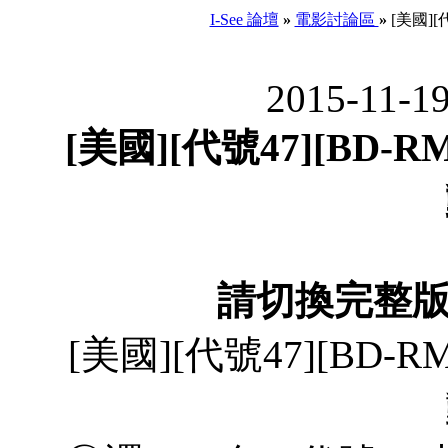
I-See 論壇
»
電影討論區
»
[美國][代
2015-11-1
[美國][代號47][BD-R
請切換完整
[美國][代號47][BD-R