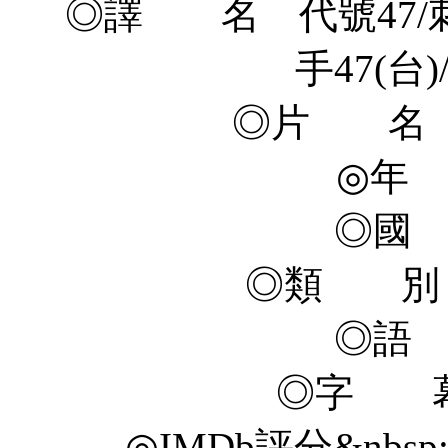
◎譯 名 代號47/刺客
手47(台
◎片 名 Hit
◎年 
◎國
◎類 別 
◎語
◎字 幕
◎IMDb評分&nbsp; 5.