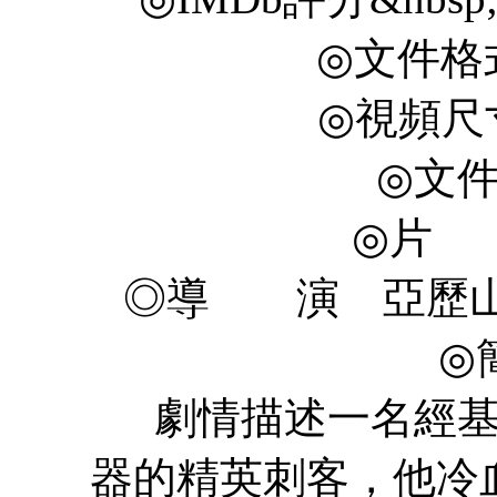
◎文件格式
◎視頻尺寸 
◎文件
◎片 
◎導 演 亞歷山大·巴赫
◎
劇情描述一名經基因
器的精英刺客，他冷