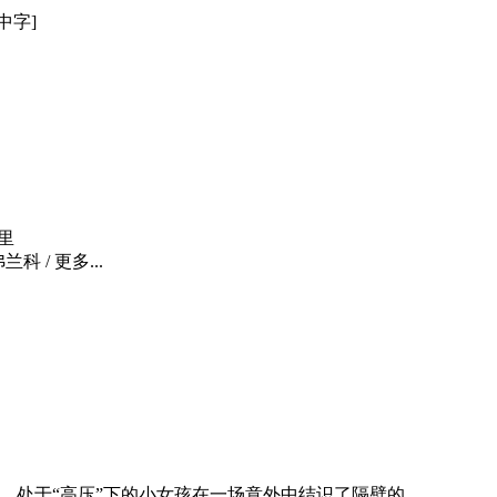
[中字]
佩里
科 / 更多...
。处于“高压”下的小女孩在一场意外中结识了隔壁的