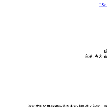
I-S
编
主演: 杰夫·布
望女成凤的单身妈妈带着小女孩搬进了新家，并为了