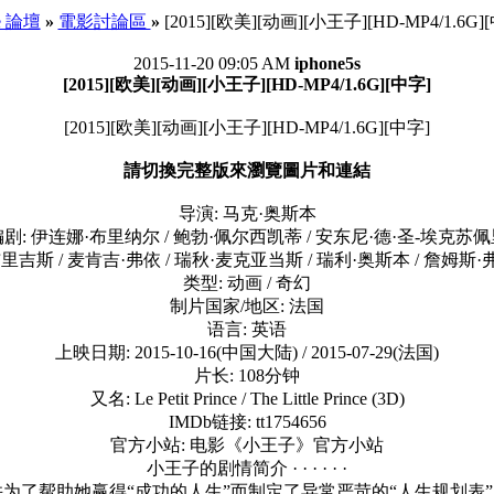
ee 論壇
»
電影討論區
»
[2015][欧美][动画][小王子][HD-MP4/1.6G]
2015-11-20 09:05 AM
iphone5s
[2015][欧美][动画][小王子][HD-MP4/1.6G][中字]
[2015][欧美][动画][小王子][HD-MP4/1.6G][中字]
請切換完整版來瀏覽圖片和連結
导演: 马克·奥斯本
剧: 伊连娜·布里纳尔 / 鲍勃·佩尔西凯蒂 / 安东尼·德·圣-埃克苏
里吉斯 / 麦肯吉·弗依 / 瑞秋·麦克亚当斯 / 瑞利·奥斯本 / 詹姆斯·弗兰
类型: 动画 / 奇幻
制片国家/地区: 法国
语言: 英语
上映日期: 2015-10-16(中国大陆) / 2015-07-29(法国)
片长: 108分钟
又名: Le Petit Prince / The Little Prince (3D)
IMDb链接: tt1754656
官方小站: 电影《小王子》官方小站
小王子的剧情简介 · · · · · ·
帮助她赢得“成功的人生”而制定了异常严苛的“人生规划表”