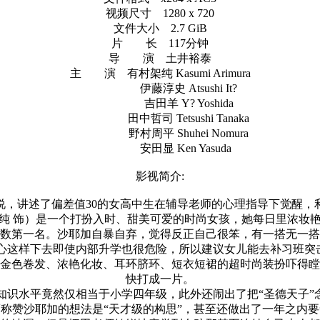
视频尺寸 1280 x 720
文件大小 2.7 GiB
片 长 117分钟
导 演 土井裕泰
主 演 有村架纯 Kasumi Arimura
伊藤淳史 Atsushi It?
吉田羊 Y? Yoshida
田中哲司 Tetsushi Tanaka
野村周平 Shuhei Nomura
安田显 Ken Yasuda
影视简介:
讲述了偏差值30的女高中生在辅导老师的心理指导下觉醒，
 饰）是一个打扮入时、甜美可爱的时尚女孩，她每日里浓妆艳
数第一名。沙耶加自暴自弃，觉得反正自己很笨，有一搭无一搭
这样下去即使内部升学也很危险，所以建议女儿能去补习班突
金色卷发、浓艳化妆、耳环脐环、短衣短裙的超时尚装扮吓得瞠
快打成一片。
水平竟然仅相当于小学四年级，此外还闹出了把“圣德天子”念
称赞沙耶加的想法是“天才级的构思”，甚至还做出了一年之内