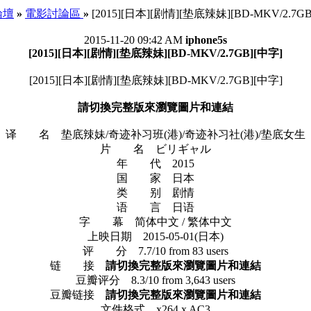
 論壇
»
電影討論區
»
[2015][日本][剧情][垫底辣妹][BD-MKV/2.7G
2015-11-20 09:42 AM
iphone5s
[2015][日本][剧情][垫底辣妹][BD-MKV/2.7GB][中字]
[2015][日本][剧情][垫底辣妹][BD-MKV/2.7GB][中字]
請切換完整版來瀏覽圖片和連結
译 名 垫底辣妹/奇迹补习班(港)/奇迹补习社(港)/垫底女生
片 名 ビリギャル
年 代 2015
国 家 日本
类 别 剧情
语 言 日语
字 幕 简体中文 / 繁体中文
上映日期 2015-05-01(日本)
评 分 7.7/10 from 83 users
链 接
請切換完整版來瀏覽圖片和連結
豆瓣评分 8.3/10 from 3,643 users
豆瓣链接
請切換完整版來瀏覽圖片和連結
文件格式 x264 x AC3