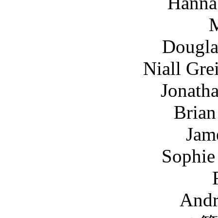
Hanna Stanbrid
Douglas Russel
Niall Greig Fulto
Jonathan Watso
Brian Vernel .
James McCre
Sophie Stephan
Andrew Park