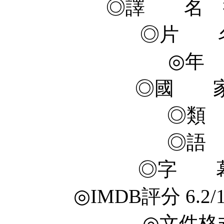
◎譯 名 
◎片 名 L
◎年 
◎國 家
◎類
◎語
◎字 幕
◎IMDB評分 6.2/10 
◎文件格式