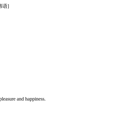
[韩语]
 pleasure and happiness.