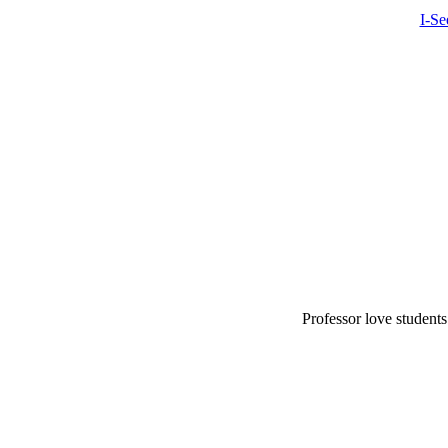
I-S
Professor love students