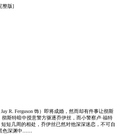
字完整版]
 R. Ferguson 饰）即将成婚，然而却有件事让彻斯
发生，彻斯特暗中授意警方驱逐乔伊丝，而小警察卢·福特
的秘密。短短几周的相处，乔伊丝已然对他深深迷恋，不可自
黑色深渊中……