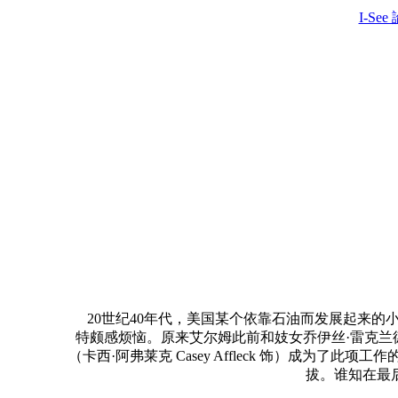
I-See
20世纪40年代，美国某个依靠石油而发展起来的小镇。当地
特颇感烦恼。原来艾尔姆此前和妓女乔伊丝·雷克兰德（
（卡西·阿弗莱克 Casey Affleck 饰）成
拔。谁知在最