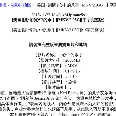
 論壇
»
電影討論區
»
[美国][剧情][心中的杀手][MKV/2.05G][中
2015-11-22 10:40 AM
iphone5s
[美国][剧情][心中的杀手][MKV/2.05G][中字完整版]
[美国][剧情][心中的杀手][MKV/2.05G][中字完整版]
請切換完整版來瀏覽圖片和連結
【影片名称】：心中的杀手
【影片大小】：2050MB
【影片格式】：MKV
【播放时间】：01:49:15
【上映时间】：2010
【影片类型】：剧情
【影片简介】：
最大富豪彻斯特·康维（Ned Beatty 饰）的儿子艾尔姆（Jay
杰西卡?阿尔芭 Jessica Alba 饰）有染，为避免尴尬之事
为了此项工作的具体执行者。卢表面内向顺从，内心却隐藏着不为人知
后关头，卢却对乔伊丝和艾尔姆痛下杀手，从此跌入万劫不复的
本片根据吉姆·汤普森（Jim Thompson）的同名小说改编。