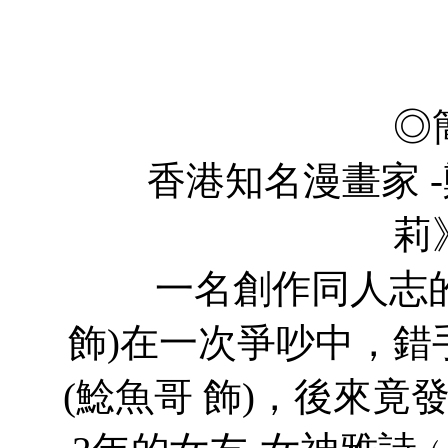
張
鯰
◎
香港知名漫畫家 -
莉
一名創作同人志的宅
飾)在一次爭吵中，錯
(鯰魚哥 飾)，後來