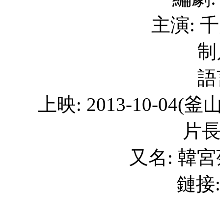
主演: 千
制
語
上映: 2013-10-04(釜山
片長
又名: 韓宮菊 
鏈接: 