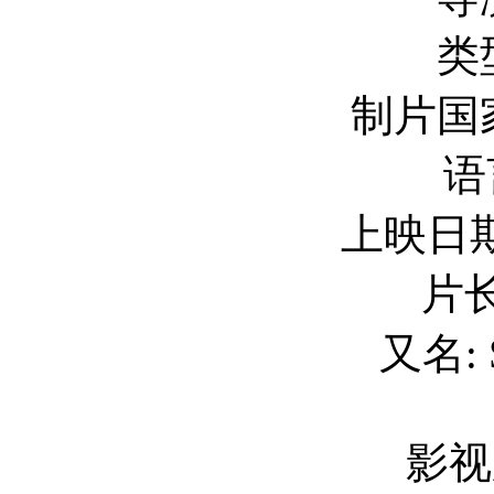
类
制片国家
语
上映日期: 
片长
又名: S
影视