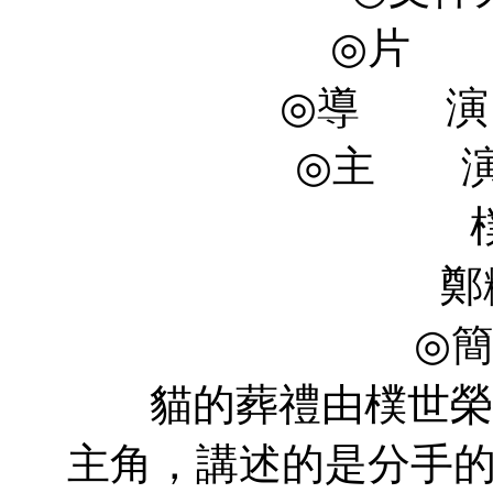
◎片 長 
◎導 演 Le
◎主 演 強
樸世榮 Se-
鄭糠雲 Kyeo
◎
貓的葬禮由樸世榮和Sup
主角，講述的是分手