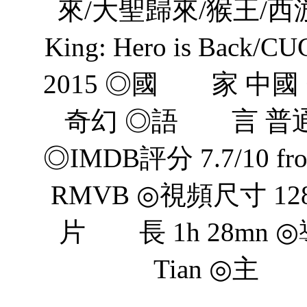
來/大聖歸來/猴王/西游
King: Hero is Back
2015 ◎國 家 中國
奇幻 ◎語 言 普
◎IMDB評分 7.7/10 fr
RMVB ◎視頻尺寸 128
片 長 1h 28mn ◎
Tian ◎主 演
林子傑 Z