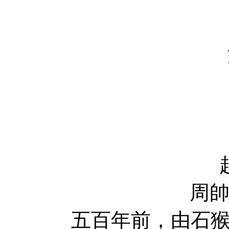
吳文倫 W
童自榮 Zi
劉九容 Ji
吳迪 
劉北辰 Be
趙乾景 Qia
周帥 Shua
五百年前，由石猴變