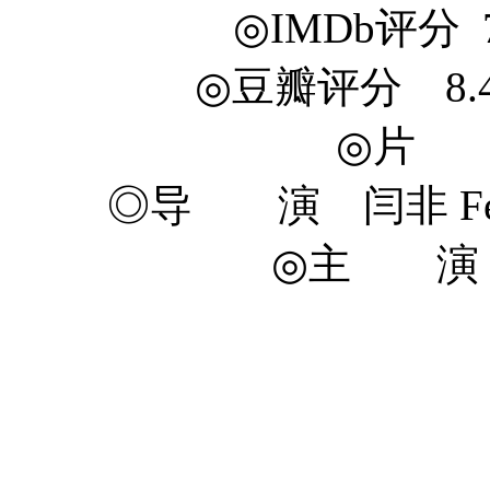
◎IMDb评分 7.5
◎豆瓣评分 8.4/10
◎片 
◎导 演 闫非 Fei Y
◎主 演 沈腾
马丽
尹正 Z
艾伦 