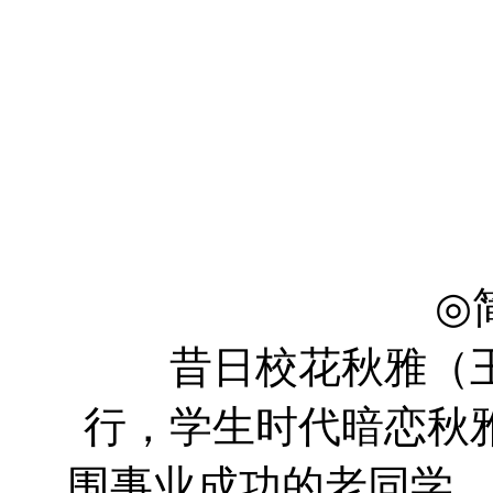
王智 Zi
田雨 Y
宋阳 Y
常远 Yu
李萍 P
◎
昔日校花秋雅（王
行，学生时代暗恋秋
围事业成功的老同学