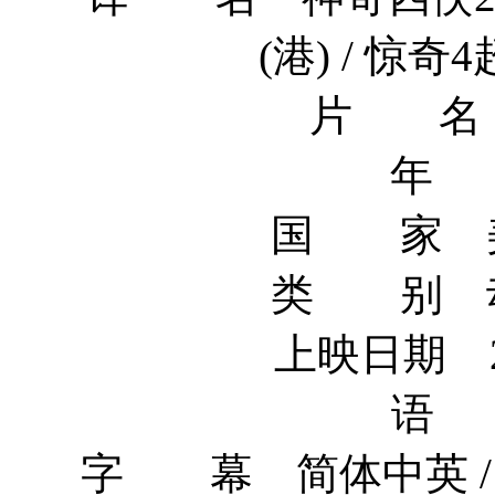
(港) / 惊奇4超
片 名 Fan
年 
国 家 美国
类 别 动作
上映日期 20
语 
字 幕 简体中英 / 繁