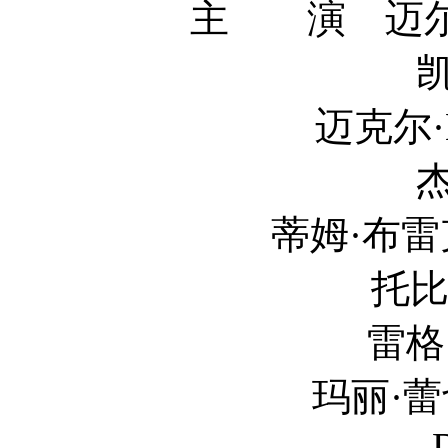
主 演 迈尔斯·特
凯特·玛拉 
迈克尔·B·乔丹 Mi
杰米·贝尔 
蒂姆·布雷克·尼尔森 T
托比·凯贝尔 T
雷格·E.凯蒂 R
玛丽·蕾切尔·达德