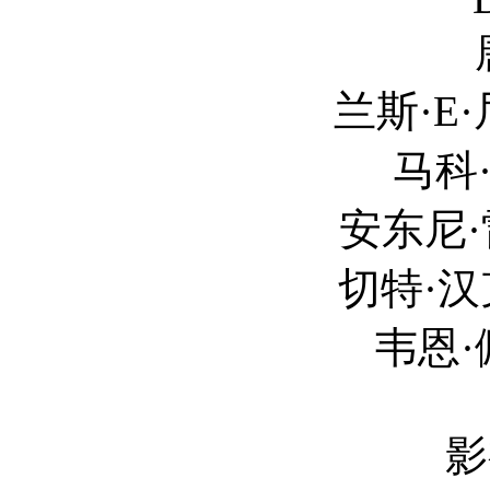
唐·耶索 
兰斯·E·尼克尔斯 L
马科·圣约翰 Ma
安东尼·雷诺兹 An
切特·汉克斯 
韦恩·佩雷 Wayn
影