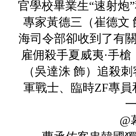
官學校畢業生“速射炮
專家黃德三（崔德文
海司令部卻收到了有
雇佣殺手夏威夷·手槍
（吳達洙 飾）追殺
軍戰士、臨時ZF專
@