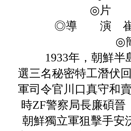
◎片 
◎導 演 崔東勛 
◎
1933年，朝鮮半
選三名秘密特工潛伏
軍司令官川口真守和
時ZF警察局長廉碩晉
朝鮮獨立軍狙擊手安