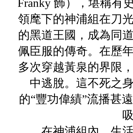
Franky 飾），堪
領麾下的神浦組在刀
的黑道王國，成為同
佩臣服的傳奇。在歷
多次穿越黃泉的界限
中逃脫。這不死之
的“豐功偉績”流播甚
在神浦組內，生活著