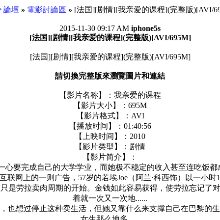
ee 論壇
»
電影討論區
»
[法国][剧情][我亲爱的课程](完整版)[AVI/69
2015-11-30 09:17 AM
iphone5s
[法国][剧情][我亲爱的课程](完整版)[AVI/695M]
[法国][剧情][我亲爱的课程](完整版)[AVI/695M]
請切換完整版來瀏覽圖片和連結
【影片名称】：我亲爱的课程
【影片大小】：695M
【影片格式】：AVI
【播放时间】：01:40:56
【上映时间】：2010
【影片类型】：剧情
【影片简介】：
饰）一心要完成自己的大学学业，而她极不稳定的收入甚至连吃饭
联网上的一则广告，57岁的若埃Joe（阿兰·科西饰）以一小时
只是劳拉卖肉周期的开始。金钱如此容易获得，使劳拉忘记了对这
着就一次又一次地......
，也想过停止这种卖生活，但她又靠什么来支撑自己在巴黎的生
女生那么地多......