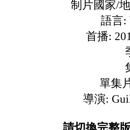
制片國家/地區
語言:
首播: 201
單集片
導演: Guil
請切換完整