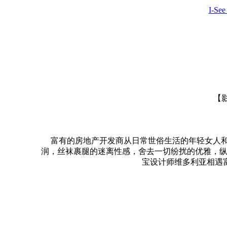
I-Se
【影
富有的房地产开发商从日常世俗生活的年轻女人和
润，丝袜裹腿的迷离性感，舍去一切纷扰的优雅，纵
宝设计师维多利亚相遇