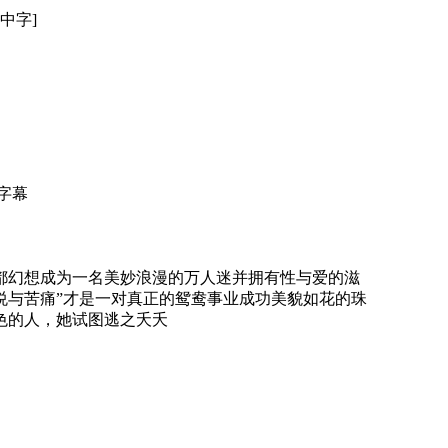
[中字]
文字幕
都幻想成为一名美妙浪漫的万人迷并拥有性与爱的滋
悦与苦痛”才是一对真正的鸳鸯事业成功美貌如花的珠
色的人，她试图逃之夭夭