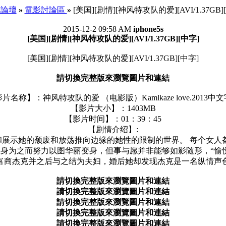
e 論壇
»
電影討論區
»
[美国][剧情][神风特攻队的爱][AVI/1.37GB]
2015-12-2 09:58 AM
iphone5s
[美国][剧情][神风特攻队的爱][AVI/1.37GB][中字]
[美国][剧情][神风特攻队的爱][AVI/1.37GB][中字]
請切換完整版來瀏覽圖片和連結
片名称】：神风特攻队的爱 （电影版）Kamlkaze love.2013中
【影片大小】：1403MB
【影片时间】：01：39：45
【剧情介绍】:
展示她的颓废和放荡推向边缘的她性的限制的世界。 每个女人
身为之而努力以图华丽变身，但事与愿并非能够如影随形，“愉
富商杰克并之后与之结为夫妇，婚后她却发现杰克是一名纵情声
請切換完整版來瀏覽圖片和連結
請切換完整版來瀏覽圖片和連結
請切換完整版來瀏覽圖片和連結
請切換完整版來瀏覽圖片和連結
請切換完整版來瀏覽圖片和連結