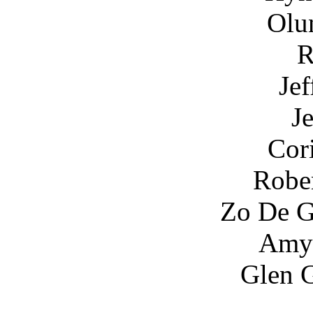
Olunik Adeli
Rob Arche
Jeff Clarke
Jessica Cl
Corinne Con
Robert Coughl
Zo De Grand Ma
Amy Forsyth 
Glen Gaston .