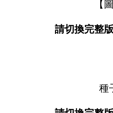
【
請切換完整
種