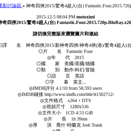
電影討論區
»
神奇四俠2015/驚奇4超人(台) Fantastic.Four.2015.720p.
2015-12-5 08:04 PM
motoximi
神奇四俠2015/驚奇4超人(台) Fantastic.Four.2015.720p.BluRay.x26
請切換完整版來瀏覽圖片和連結
◎譯 名 神奇四俠2015/新神奇四俠/神奇4俠(港)/驚奇4超人(台
◎片 名 Fantastic Four
◎年 代 2015
◎國 家 美國/英國/德國
◎類 別 動作/科幻/冒險
◎語 言 英語
◎字 幕 英文...
◎IMDB評分 4.1/10 from 58,593 users
◎IMDB鏈接 http://www.imdb.com/title/tt1502712/
◎文件格式 x264 + DTS
◎視頻尺寸 1280x536
◎文件大小 1CD 4.53 GiB
◎片 長 1h 39mn
◎導 演 喬什·特蘭克 Josh Trank