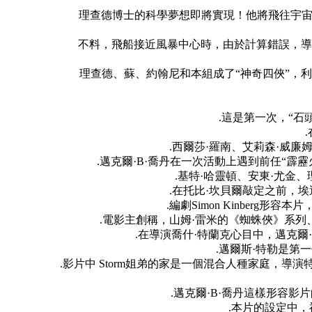
理查德博士的科學夢想即將實現！他將飛往宇宙風
不料，飛船接近風暴中心時，由於計算錯誤，導致
理查德、蘇、約翰尼和本組成了“神奇四俠”，利
.這是第一次，“
.西爾莎·羅南、艾莉森·威廉
.邁克爾·B·喬丹在一次活動上遇到前任“
.基特·哈靈頓、安東·尤金
.在托比·坎貝爾敲定之前，埃
.編劇Simon Kinber
.電影主創稱，山姆·雷米的《蜘蛛俠》系
.在導演喬什·特蘭克心目中，邁克爾
.邁爾斯·特勒是第一位
.影片中 Storm姐弟的家是一個混合人種家庭，
.邁克爾·B·喬丹這樣形容
.本片的設定中，