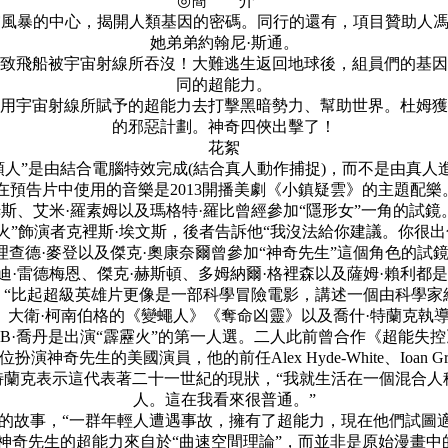
◎簡 介
暴的中心，揭開人類基因的密碼。同行的還有，項目贊助人馮·杜
她弟弟約翰尼·斯通。
飛船被宇宙射線所吞沒！大難逃生返回地球後，組員們的基因
同的超能力。
用宇宙射線所賦予的超能力去打擊黑暗勢力、幫助世界。杜姆獲得
的邪惡計劃。神奇四俠出擊了！
花絮
石頭人”是由結合電腦特效完成(結合真人動作捕捉)，而不是由真人
.在預告片中使用的音樂是2013開播美劇《小鎮疑雲》的主題配樂
姆斯、艾米·羅素姆以及瑪格特·羅比曾經參加“隱形女”一角的試
霹靂火”飾演者克裡斯·埃文斯，後者告訴他“我沒法給你建議。你很
、理查德·麥登以及傑克·奧康奈爾曾參加“神奇先生”這個角色的試
迪·雷德梅恩、傑克·赫斯頓、多姆納爾·格裡森以及薩姆·賴利都
g形容本片，“比起超級英雄片更像是一部科學冒險電影，講述一個由科
列、大衛·柯南伯格的《變蠅人》《奪命凶靈》以及喬什·特蘭克執
·B·喬丹是出演“霹靂火”的第一人選。二人此前曾合作《超能
扮演神奇先生的美國演員，他的前任Alex Hyde-White、Ioan Gr
導演特蘭克表示這代表著二十一世紀的現狀，“我就生活在一個混
人。這在我看來很普通。”
影片的故事，“一群年輕人遭遇事故，擁有了超能力，現在他們試圖
神奇先生的超能力來自於“曲速空間理論”，而並非是原始漫畫中