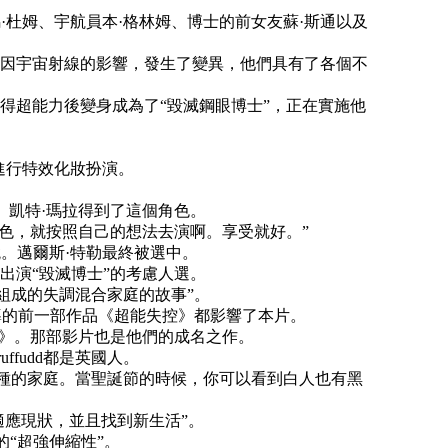
姆、宇航員本·格林姆、博士的前女友蘇·斯通以及
因宇宙射線的影響，發生了變異，他們具有了各個不
超能力後變身成為了“毀滅鋼眼博士”，正在實施他
進行特效化妝扮演。
。
鏡。凱特·瑪拉得到了這個角色。
出色，就按照自己的想法去演啊。享受就好。”
鏡。邁爾斯·特勒最終被選中。
是出演“毀滅博士”的考慮人選。
學家組成的失調混合家庭的故事”。
導的前一部作品《超能失控》都影響了本片。
失控》。那部影片也是他們的成名之作。
uffudd都是英國人。
合人種的家庭。當聖誕節的時候，你可以看到白人也有黑
適應現狀，並且找到新生活”。
的“超強伸縮性”。