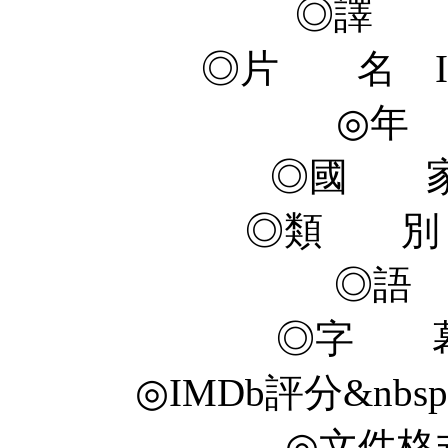
◎譯 
◎片 名 Into t
◎年 
◎國 家
◎類 別 
◎語
◎字 幕
◎IMDb評分&nbsp; 5.
◎文件格式