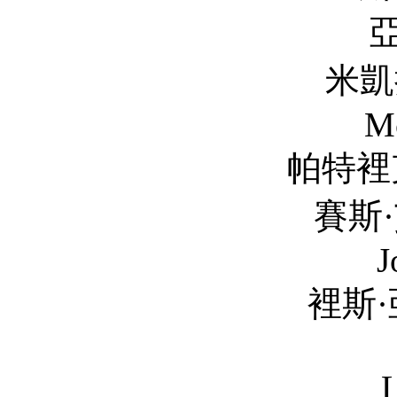
亞當·比奇 
米凱拉·麥克曼
M
帕特裡克·薩邦圭 Pa
賽斯·艾薩克·約翰
J
裡斯·亞歷山大 Re
Sean O
Luisa D&