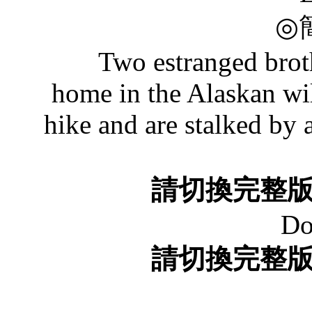
◎
Two estranged brothers
home in the Alaskan wi
hike and are stalked by
請切換完整
Do
請切換完整