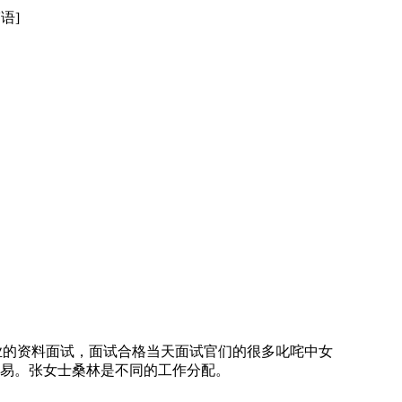
韩语]
业的资料面试，面试合格当天面试官们的很多叱咤中女
易。张女士桑林是不同的工作分配。