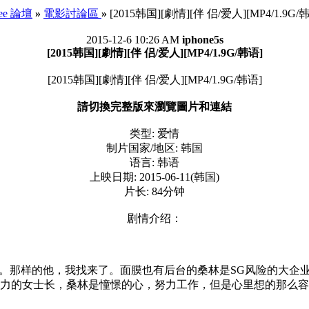
See 論壇
»
電影討論區
»
[2015韩国][劇情][伴 侣/爱人][MP4/1.9G/
2015-12-6 10:26 AM
iphone5s
[2015韩国][劇情][伴 侣/爱人][MP4/1.9G/韩语]
[2015韩国][劇情][伴 侣/爱人][MP4/1.9G/韩语]
請切換完整版來瀏覽圖片和連結
类型: 爱情
制片国家/地区: 韩国
语言: 韩语
上映日期: 2015-06-11(韩国)
片长: 84分钟
剧情介绍：
。那样的他，我找来了。面膜也有后台的桑林是SG风险的大企
力的女士长，桑林是憧憬的心，努力工作，但是心里想的那么容