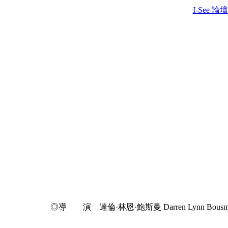
I-See 論壇
◎導 演 達倫·林恩·鮑斯曼 Darren Lynn Bousman / 尼爾·