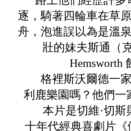
逐，騎著四輪車在草
舟，泡進誤以為是溫
壯的妹夫斯通（克裡
Hemswor
格裡斯沃爾德一家能
利鹿樂園嗎？他們一
本片是切維·切斯與
十年代經典喜劇片