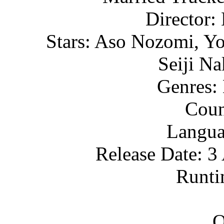
Director:
Stars: Aso Nozomi, Yo
Seiji N
Genres:
Coun
Langua
Release Date: 3
Runti
O