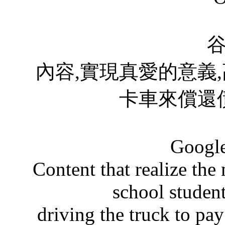
內容,實現真愛的意義
卡車來償還
Google
Content that realize the
school studen
driving the truck to pay